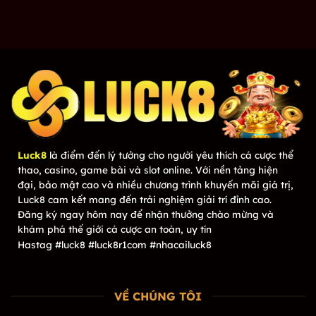
Luck8
là điểm đến lý tưởng cho người yêu thích cá cược thể
thao, casino, game bài và slot online. Với nền tảng hiện
đại, bảo mật cao và nhiều chương trình khuyến mãi giá trị,
Luck8 cam kết mang đến trải nghiệm giải trí đỉnh cao.
Đăng ký ngay hôm nay để nhận thưởng chào mừng và
khám phá thế giới cá cược an toàn, uy tín
Hastag #luck8 #luck8r1com #nhacailuck8
VỀ CHÚNG TÔI