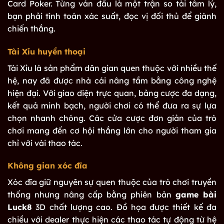
Card Poker. Từng ván đấu là một trận so tài tâm lý,
bạn phải tính toán xác suất, đọc vị đối thủ để giành
chiến thắng.
Tài Xỉu huyền thoại
Tài Xỉu là sản phẩm dân gian quen thuộc với nhiều thế
hệ, nay đã được nhà cái nâng tầm bằng công nghệ
hiện đại. Với giao diện trực quan, bảng cược đa dạng,
kết quả minh bạch, người chơi có thể đưa ra sự lựa
chọn nhanh chóng. Các cửa cược đơn giản của trò
chơi mang đến cơ hội thắng lớn cho người tham gia
chỉ với vài thao tác.
Không gian xóc đĩa
Xóc đĩa giữ nguyên sự quen thuộc của trò chơi truyền
thống nhưng nâng cấp bằng phiên bản
game bài
Luck8
3D chất lượng cao. Đồ họa được thiết kế đa
chiều với dealer thực hiện các thao tác tự động từ hệ