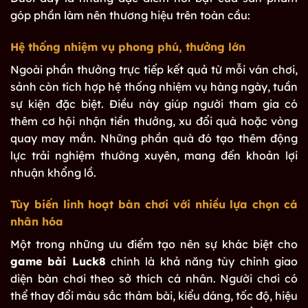
góp phần làm nên thương hiệu trên toàn cầu:
Hệ thống nhiệm vụ phong phú, thưởng lớn
Ngoài phần thưởng trực tiếp kết quả từ mỗi ván chơi,
sảnh còn tích hợp hệ thống nhiệm vụ hàng ngày, tuần
sự kiện đặc biệt. Điều này giúp người tham gia có
thêm cơ hội nhận tiền thưởng, xu đổi quà hoặc vòng
quay may mắn. Những phần quà đó tạo thêm động
lực trải nghiệm thường xuyên, mang đến khoản lợi
nhuận khổng lồ.
Tùy biến linh hoạt bàn chơi với nhiều lựa chọn cá
nhân hóa
Một trong những ưu điểm tạo nên sự khác biệt cho
game bài Luck8
chính là khả năng tùy chỉnh giao
diện bàn chơi theo sở thích cá nhân. Người chơi có
thể thay đổi màu sắc thảm bài, kiểu dáng, tốc độ, hiệu