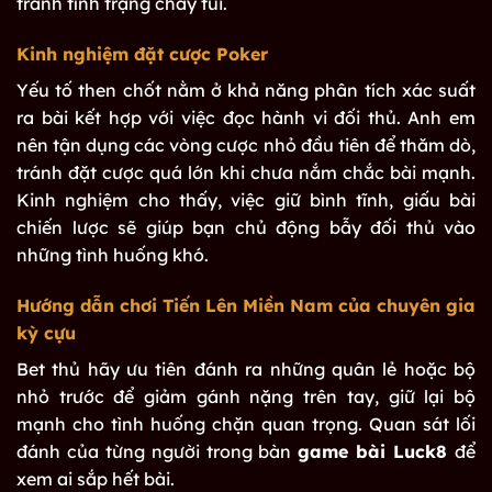
tránh tình trạng cháy túi.
Kinh nghiệm đặt cược Poker
Yếu tố then chốt nằm ở khả năng phân tích xác suất
ra bài kết hợp với việc đọc hành vi đối thủ. Anh em
nên tận dụng các vòng cược nhỏ đầu tiên để thăm dò,
tránh đặt cược quá lớn khi chưa nắm chắc bài mạnh.
Kinh nghiệm cho thấy, việc giữ bình tĩnh, giấu bài
chiến lược sẽ giúp bạn chủ động bẫy đối thủ vào
những tình huống khó.
Hướng dẫn chơi Tiến Lên Miền Nam của chuyên gia
kỳ cựu
Bet thủ hãy ưu tiên đánh ra những quân lẻ hoặc bộ
nhỏ trước để giảm gánh nặng trên tay, giữ lại bộ
mạnh cho tình huống chặn quan trọng. Quan sát lối
đánh của từng người trong bàn
game bài Luck8
để
xem ai sắp hết bài.