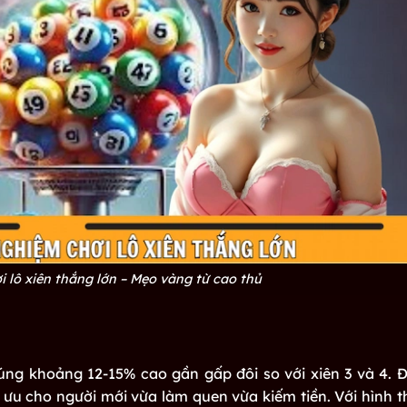
 lô xiên thắng lớn – Mẹo vàng từ cao thủ
úng khoảng 12-15% cao gần gấp đôi so với xiên 3 và 4. Đ
i ưu cho người mới vừa làm quen vừa kiếm tiền. Với hình t