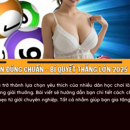
 trở thành lựa chọn yêu thích của nhiều dân học chơi lô
ng giải thưởng. Bài viết sẽ hướng dẫn bạn chi tiết cách c
mẹo từ giới chuyên nghiệp. Tất cả nhằm giúp bạn gia tăng 