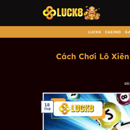
Bỏ
qua
nội
dung
LUCK8
CASINO
GA
Cách Chơi Lô Xiê
ĐĂ
18
Th8