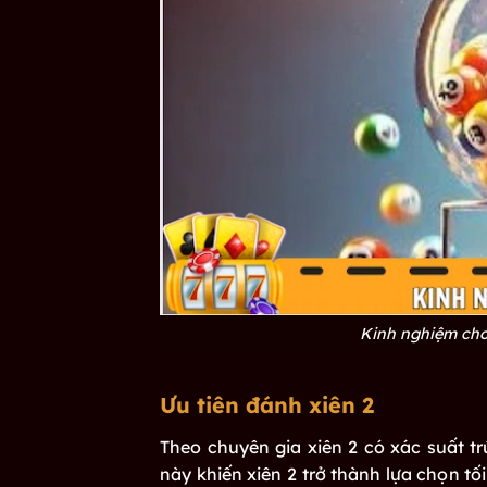
Kinh nghiệm chơi
Ưu tiên đánh xiên 2
Theo chuyên gia xiên 2 có xác suất tr
này khiến xiên 2 trở thành lựa chọn tố