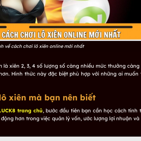
h về cách chơi lô xiên online mới nhất
 là xiên 2, 3, 4 số lượng số càng nhiều mức thưởng càng 
ơn. Hình thức này đặc biệt phù hợp với những ai muốn 
 lô xiên mà bạn nên biết
LUCK8 trang chủ
, bước đầu tiên bạn cần học cách tính t
 động hơn trong việc quản lý vốn, ước lượng lợi nhuận và 