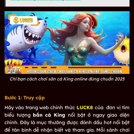
Chỉ bạn cách chơi săn cá King online đúng chuẩn 2025
Bước 1: Truy cập
Hãy vào trang web chính thức
LUCK8
của đơn vị tìm
biểu tượng
bắn cá King
nổi bật ở ngay giao diện
chính. Đây là mục thường được đánh dấu hot nổi bật
để tân binh dễ nhận biết và tham gia. Mỗi sảnh chơi