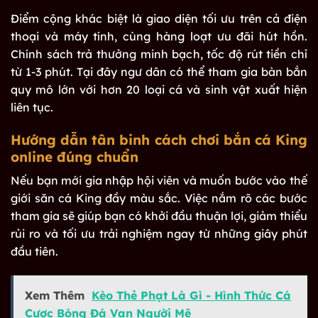
Điểm cộng khác biệt là giao diện tối ưu trên cả điện
thoại và máy tính, cùng hàng loạt ưu đãi hút hồn.
Chính sách trả thưởng minh bạch, tốc độ rút tiền chỉ
từ 1-3 phút. Tại đây ngư dân có thể tham gia bàn bắn
quy mô lớn với hơn 20 loại cá và sinh vật xuất hiện
liên tục.
Hướng dẫn tân binh cách chơi bắn cá King
online đúng chuẩn
Nếu bạn mới gia nhập hội viên và muốn bước vào thế
giới săn cá King đầy màu sắc. Việc nắm rõ các bước
tham gia sẽ giúp bạn có khởi đầu thuận lợi, giảm thiểu
rủi ro và tối ưu trải nghiệm ngay từ những giây phút
đầu tiên.
Xem Thêm
Kèo Thẻ Phạt Là Gì - Hình Thức Cá
Cược Bóng Đá Vạn Người Mê