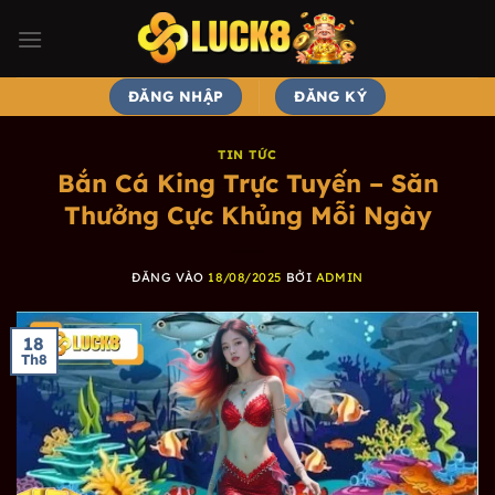
Bỏ
qua
nội
dung
ĐĂNG NHẬP
ĐĂNG KÝ
TIN TỨC
Bắn Cá King Trực Tuyến – Săn
Thưởng Cực Khủng Mỗi Ngày
ĐĂNG VÀO
18/08/2025
BỞI
ADMIN
18
Th8