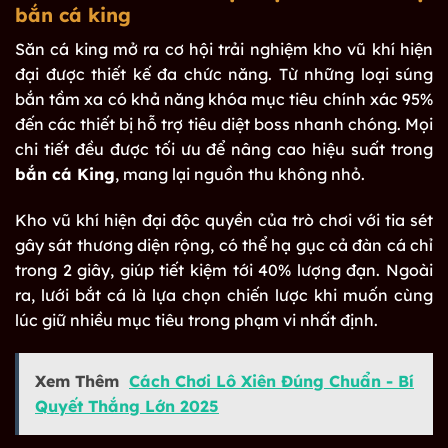
bắn cá king
Săn cá king mở ra cơ hội trải nghiệm kho vũ khí hiện
đại được thiết kế đa chức năng. Từ những loại súng
bắn tầm xa có khả năng khóa mục tiêu chính xác 95%
đến các thiết bị hỗ trợ tiêu diệt boss nhanh chóng. Mọi
chi tiết đều được tối ưu để nâng cao hiệu suất trong
bắn cá King
, mang lại nguồn thu không nhỏ.
Kho vũ khí hiện đại độc quyền của trò chơi với tia sét
gây sát thương diện rộng, có thể hạ gục cả đàn cá chỉ
trong 2 giây, giúp tiết kiệm tới 40% lượng đạn. Ngoài
ra, lưới bắt cá là lựa chọn chiến lược khi muốn cùng
lúc giữ nhiều mục tiêu trong phạm vi nhất định.
Xem Thêm
Cách Chơi Lô Xiên Đúng Chuẩn - Bí
Quyết Thắng Lớn 2025