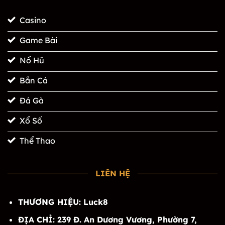
Casino
Game Bài
Nổ Hũ
Bắn Cá
Đá Gà
Xổ Số
Thể Thao
LIÊN HỆ
THƯƠNG HIỆU: Luck8
ĐỊA CHỈ: 239 Đ. An Dương Vương, Phường 7,